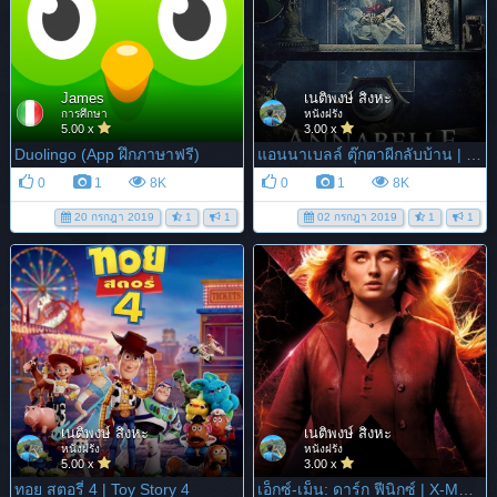
James
เนติพงษ์ สิงหะ
การศึกษา
หนังฝรั่ง
5.00 x
3.00 x
Duolingo (App ฝึกภาษาฟรี)
แอนนาเบลล์ ตุ๊กตาผีกลับบ้าน | Annabelle Come home
0
1
8K
0
1
8K
20 กรกฎา 2019
1
1
02 กรกฎา 2019
1
1
เนติพงษ์ สิงหะ
เนติพงษ์ สิงหะ
หนังฝรั่ง
หนังฝรั่ง
5.00 x
3.00 x
ทอย สตอรี่ 4 | Toy Story 4
เอ็กซ์-เม็น: ดาร์ก ฟีนิกซ์ | X-MEN: Dark phoenix