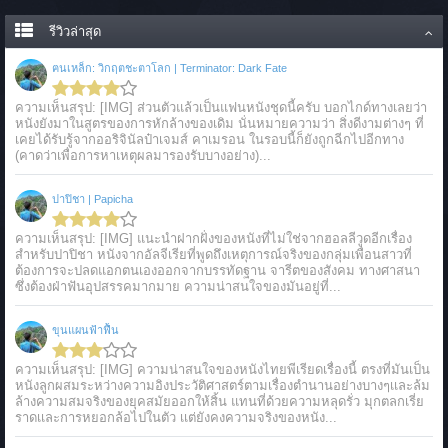
รีวิวล่าสุด
ฅนเหล็ก: วิกฤตชะตาโลก | Terminator: Dark Fate
ความเห็นสรุป: [IMG] ส่วนตัวแล้วเป็นแฟนหนังชุดนี้ครับ บอกไกด์ทางเลยว่า
หนังยังมาในสูตรของการหักล้างของเดิม นั่นหมายความว่า สิ่งดีงามต่างๆ ที่
เคยได้รับรู้จากออริจินัลป๋าเจมส์ คาเมรอน ในรอบนี้ก็ยังถูกฉีกไปอีกทาง
(คาดว่าเพื่อการหาเหตุผลมารองรับบางอย่าง)...
ปาปิชา | Papicha
ความเห็นสรุป: [IMG] แนะนำฝากฝั่งของหนังที่ไม่ใช่จากฮอลลีวูดอีกเรื่อง
สำหรับปาปิชา หนังจากอัลจีเรียที่พูดถึงเหตุการณ์จริงของกลุ่มเพื่อนสาวที่
ต้องการจะปลดแอกตนเองออกจากบรรทัดฐาน จารีตของสังคม ทางศาสนา
ซึ่งต้องฝ่าฟันอุปสรรคมากมาย ความน่าสนใจของมันอยู่ที่...
ขุนแผนฟ้าฟื้น
ความเห็นสรุป: [IMG] ความน่าสนใจของหนังไทยพีเรียดเรื่องนี้ ตรงที่มันเป็น
หนังลูกผสมระหว่างความอิงประวัติศาสตร์ตามเรื่องตำนานอย่างบางๆเเละล้ม
ล้างความสมจริงของยุคสมัยออกให้สิ้น แทนที่ด้วยความหลุดรั่ว มุกตลกเรี่ย
ราดเเละการหยอกล้อไปในตัว เเต่ยังคงความจริงของหนัง...