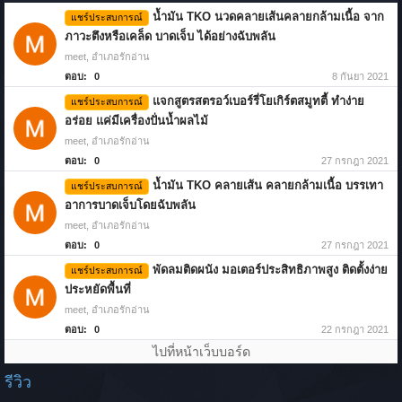
น้ำมัน TKO นวดคลายเส้นคลายกล้ามเนื้อ จาก
แชร์ประสบการณ์
ภาวะตึงหรือเคล็ด บาดเจ็บ ได้อย่างฉับพลัน
meet
,
อำเภอรักอ่าน
ตอบ:
0
8 กันยา 2021
แจกสูตรสตรอว์เบอร์รี่โยเกิร์ตสมูทตี้ ทำง่าย
แชร์ประสบการณ์
อร่อย แค่มีเครื่องปั่นน้ำผลไม้
meet
,
อำเภอรักอ่าน
ตอบ:
0
27 กรกฎา 2021
น้ำมัน TKO คลายเส้น คลายกล้ามเนื้อ บรรเทา
แชร์ประสบการณ์
อาการบาดเจ็บโดยฉับพลัน
meet
,
อำเภอรักอ่าน
ตอบ:
0
27 กรกฎา 2021
พัดลมติดผนัง มอเตอร์ประสิทธิภาพสูง ติดตั้งง่าย
แชร์ประสบการณ์
ประหยัดพื้นที่
meet
,
อำเภอรักอ่าน
ตอบ:
0
22 กรกฎา 2021
ไปที่หน้าเว็บบอร์ด
รีวิว