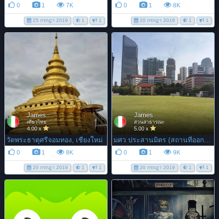
0
1
7K
0
1
8K
25 กรกฎา 2019
1
1
20 กรกฎา 2019
1
1
James
James
เที่ยวไทย
สวนสาธารณะ
4.00 x
5.00 x
วัดพระธาตุศรีจอมทอง, เชียงใหม่
มศว ประสานมิตร (สถานที่ออกกำลังกาย)
0
1
8K
0
1
9K
20 กรกฎา 2019
1
1
20 กรกฎา 2019
1
1