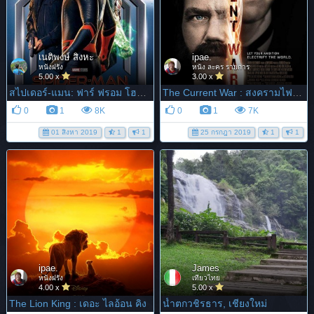
เนติพงษ์ สิงหะ
ipae.
หนังฝรั่ง
หนัง ละคร รายการ
5.00 x
3.00 x
สไปเดอร์-แมน: ฟาร์ ฟรอม โฮม | Spider-man: Far from home
The Current War : สงครามไฟฟ้า คนขั้วอัจฉริยะ
0
1
8K
0
1
7K
01 สิงหา 2019
1
1
25 กรกฎา 2019
1
1
ipae.
James
หนังฝรั่ง
เที่ยวไทย
4.00 x
5.00 x
The Lion King : เดอะ ไลอ้อน คิง
น้ำตกวชิรธาร, เชียงใหม่