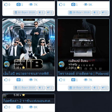
0
1
7K
0
1
9K
30 มิถุนา 2019
1
1
28 มิถุนา 2019
1
1
เนติพงษ์ สิงหะ
เนติพงษ์ สิงหะ
หนังฝรั่ง
หนังฝรั่ง
3.00 x
2.00 x
เอ็มไอบี หน่วยจารชนสากลพิทักษ์โลก | MIB International
โพราลอยด์ ถ่ายติดตาย | Polaroid
0
1
7K
0
1
7K
21 มิถุนา 2019
1
1
19 มิถุนา 2019
1
1
เนติพงษ์ สิงหะ
หนังฝรั่ง
5.00 x
ก็อดซิลล่า 2 ราชันแห่งมอนสเตอร์ | GODZILLA II: Kings of...
0
1
8K