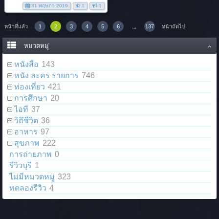
31 พฤษภา 2019
1
1
หน้าที่แล้ว
1
2
3
4
5
6
137
หน้าถัดไป
→
หมวดหมู่
หนังสือ
143
หนัง ละคร รายการ
746
ท่องเที่ยว
421
การศึกษา
20
ไอที
37
วิถึชีวิต
36
อาหาร
97
สุขภาพ
222
การถ่ายภาพ
0
รีวิวบุรี
1
ไม่มีหมวดหมู่
323
ทดลองรีวิว
4