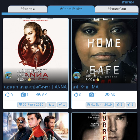
ตัวกรอง
รีวิวล่าสุด
ที่มีการปรับปรุง
รีวิวยอดนิยม
เนติพงษ์ สิงหะ
เนติพงษ์ สิงหะ
หนังฝรั่ง
หนังฝรั่ง
4.00 x
3.00 x
แอนนา สวยสะบัดสังหาร | ANNA
แม่_ร้าย | MA
0
1
8K
0
1
8K
02 สิงหา 2019
1
1
01 สิงหา 2019
1
1