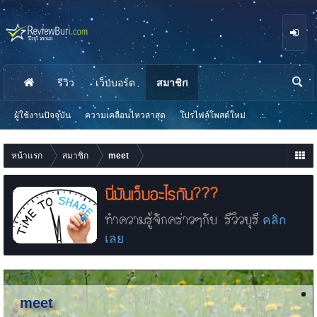
รีวิว
เว็บบอร์ด
สมาชิก
นห
า
ผู้ใช้งานปัจจุบัน
ความเคลื่อนไหวล่าสุด
โปรไฟล์โพสต์ใหม่
...
หน้าแรก
สมาชิก
meet
นี่มันเว็บอะไรกัน???
ทำความรู้จักคร่าวๆกับ รีวิวบุรี
คลิก
เลย
meet