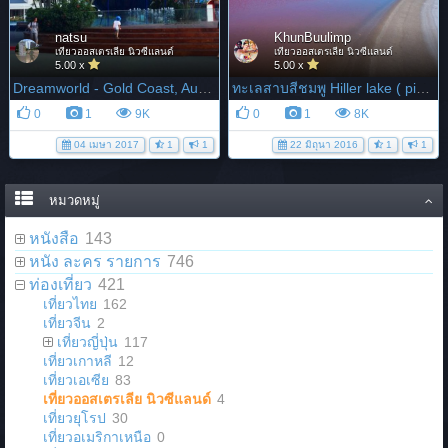
natsu
KhunBuulimp
เที่ยวออสเตรเลีย นิวซีแลนด์
เที่ยวออสเตรเลีย นิวซีแลนด์
5.00 x
5.00 x
Dreamworld - Gold Coast, Australia
ทะเลสาบสีชมพู Hiller lake ( pink lake )
0
1
9K
0
1
8K
04 เมษา 2017
1
1
22 มิถุนา 2016
1
1
หมวดหมู่
หนังสือ
143
หนัง ละคร รายการ
746
ท่องเที่ยว
421
เที่ยวไทย
162
เที่ยวจีน
2
เที่ยวญี่ปุ่น
117
เที่ยวเกาหลี
12
เที่ยวเอเซีย
83
เที่ยวออสเตรเลีย นิวซีแลนด์
4
เที่ยวยุโรป
30
เที่ยวอเมริกาเหนือ
0