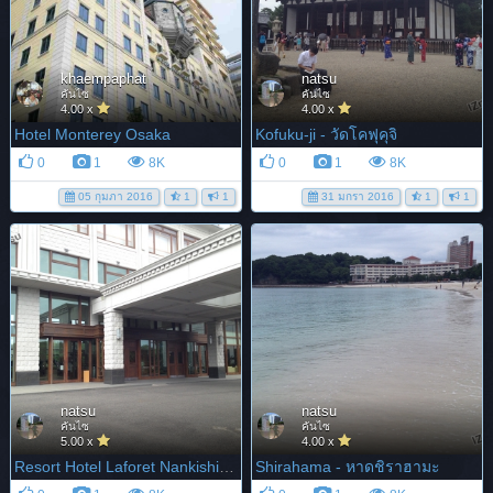
khaempaphat
natsu
คันไซ
คันไซ
4.00 x
4.00 x
Hotel Monterey Osaka
Kofuku-ji - วัดโคฟุคุจิ
0
1
8K
0
1
8K
05 กุมภา 2016
1
1
31 มกรา 2016
1
1
natsu
natsu
คันไซ
คันไซ
5.00 x
4.00 x
Resort Hotel Laforet Nankishirahama
Shirahama - หาดชิราฮามะ