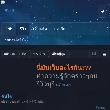
รีวิว
เว็บบอร์ด
สมาชิก
นห
า
รายการเนื้อหาใหม่
หน้าแรก
รีวิว
ท่องเที่ยว
เที่ยวญี่ปุ่น
นี่มันเว็บอะไรกัน???
ทำความรู้จักคร่าวๆกับ
รีวิวบุรี
คลิกเลย
คันไซ
เกียวโต, โอซาก้า และจังหวัดใกล้เคียง
ตัวกรอง