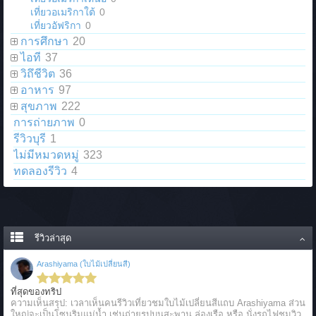
เที่ยวอเมริกาใต้
0
เที่ยวอัฟริกา
0
การศึกษา
20
ไอที
37
วิถึชีวิต
36
อาหาร
97
สุขภาพ
222
การถ่ายภาพ
0
รีวิวบุรี
1
ไม่มีหมวดหมู่
323
ทดลองรีวิว
4
รีวิวล่าสุด
Arashiyama (ใบไม้เปลี่ยนสี)
ที่สุดของทริป
ความเห็นสรุป: เวลาเห็นคนรีวิวเที่ยวชมใบไม้เปลี่ยนสีแถบ Arashiyama ส่วน
ใหญ่จะเป็นโซนริมแม่น้ำ เช่นถ่ายรูปบนสะพาน ล่องเรือ หรือ นั่งรถไฟชมวิว