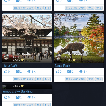
0
1
8K
0
1
8K
31 มกรา 2016
1
1
31 มกรา 2016
1
1
khaempaphat
khaempaphat
คันไซ
คันไซ
4.50 x
3.50 x
วัดโทไดจิ
Nara Park
0
1
8K
0
1
8K
08 มกรา 2016
2
2
11 มกรา 2016
2
2
khaempaphat
คันไซ
3.50 x
umeda Sky Building
0
1
8K
05 มกรา 2016
2
2