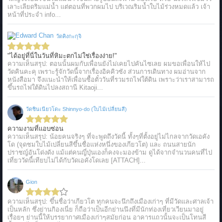
เลาะเลียดริมแม่น้ำ แต่ตอนที่พวกผมไป บริเวณริมน้ำใบไม้ร่วงหมดแล้ว เจ้า
หน้าที่ประจำ info...
วัดคิงกะกุจิ
"ได้อยู่ที่นี่ในวันที่หิมะตกไม่ใช่เรื่องง่าย!"
ความเห็นสรุป: ตอนนั้นผมกับเพื่อนยังไม่เคยไปคันไซเลย ผมขอเพื่อนให้ไป
วัดคินคะคุ เพราะรู้จักวัดนี้จากเรื่องอิคคิวซัง ส่วนการเดินทาง ผมอ่านจาก
หนังสือมา จึงแนะนำให้เพื่อนซื้อตั๋ววันที่รวมรถไฟใต้ดิน เพราะว่าเราสามารถ
ขึ้นรถไฟใต้ดินไปลงสถานี Kitaoji...
วัดชินเนียวโดะ Shinnyo-do (ใบไม้เปลี่ยนสี)
ความงามที่แอบซ่อน
ความเห็นสรุป: น้อยคนจริงๆ ที่จะพูดถึงวัดนี้ ทั้งๆที่ตั้งอยู่ไม่ไกลจากวัดเอคัง
โด (จุดชมใบไม้เปลี่ยนสีขึ้นชื่อแห่งหนึ่งของเกียวโต) และ ถนนสายนัก
ปราชญ์อันโด่งดัง แม้แต่คนญี่ปุ่นเองก็คงจะมองข้าม ดูได้จากจำนวนคนที่ไป
เที่ยววัดนี้เทียบไม่ได้กับวัดเอคังโดเลย [ATTACH]...
Gion
ความเห็นสรุป: ขึ้นชื่อว่าเกียวโต ทุกคนจะนึกถึงเมืองเก่าๆ ที่มีวัดและศาลเจ้า
เป็นหลัก ซึ่งย่านกิองเนี่ย ก็ถือว่าเป็นอีกย่านนึงที่มีนักท่องเที่ยวเวียนมาอยู่
เรื่อยๆ ย่านนี้ให้บรรยากาศเมืองเก่าๆสมัยก่อน อาคารแถวนั้นจะเป็นโทนสี