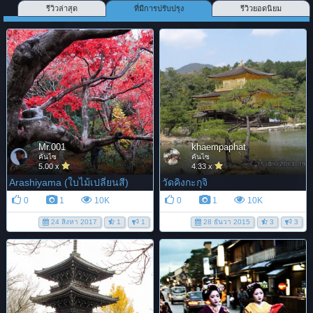
รีวิวล่าสุด
ที่มีการปรับปรุง
รีวิวยอดนิยม
Mr.001
khaempaphat
คันไซ
คันไซ
5.00 x
4.33 x
Arashiyama (ใบไม้เปลี่ยนสี)
วัดคิงกะกุจิ
0
1
10K
0
1
10K
24 สิงหา 2017
1
1
28 ธันวา 2015
3
3