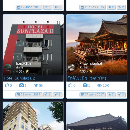
12 ธันวา 2015
2
2
11 ธันวา 2015
2
2
hanachan
khaempaphat
คันไซ
คันไซ
4.00 x
4.33 x
Hotel Sunplaza 2
วัดคิโยะมิซุ (วัดน้ำใส)
0
1
8K
0
1
10K
08 กุมภา 2017
1
1
07 มกรา 2017
3
3