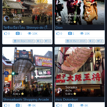
Mr.001
khaempaphat
คันไซ
คันไซ
5.00 x
3.50 x
วัดชินเนียวโดะ Shinnyo-do (ใบไม้เปลี่ยนสี)
Gion
0
1
10K
0
1
10K
06 มิถุนา 2017
1
1
29 ธันวา 2015
2
2
Soraaka
Soraaka
คันไซ
คันไซ
5.00 x
5.00 x
Shinsaibashi Shopping Arcade
ถนน Dotonburi
0
1
8K
0
1
8K