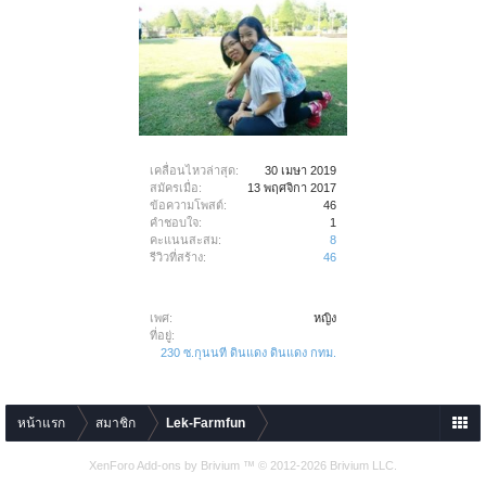
เคลื่อนไหวล่าสุด:
30 เมษา 2019
สมัครเมื่อ:
13 พฤศจิกา 2017
ข้อความโพสต์:
46
คำชอบใจ:
1
คะแนนสะสม:
8
รีวิวที่สร้าง:
46
เพศ:
หญิง
ที่อยู่:
230 ซ.กุนนที ดินแดง ดินแดง กทม.
หน้าแรก
สมาชิก
Lek-Farmfun
XenForo Add-ons by Brivium ™ © 2012-2026 Brivium LLC.