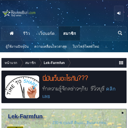
รีวิว
เว็บบอร์ด
สมาชิก
นห
า
ผู้ใช้งานปัจจุบัน
ความเคลื่อนไหวล่าสุด
โปรไฟล์โพสต์ใหม่
...
หน้าแรก
สมาชิก
Lek-Farmfun
นี่มันเว็บอะไรกัน???
ทำความรู้จักคร่าวๆกับ รีวิวบุรี
คลิก
เลย
Lek-Farmfun
เที่ยวแล้วเขียน..
, หญิง,
จาก
230 ซ.กุนนที ดินแดง ดินแดง กทม.