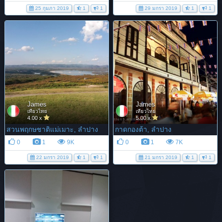
25 กุมภา 2019
1
1
29 มกรา 2019
1
1
James
James
เที่ยวไทย
เที่ยวไทย
4.00 x
5.00 x
สวนพฤกษชาติแม่เมาะ, ลำปาง
กาดกองต้า, ลำปาง
0
1
9K
0
1
7K
22 มกรา 2019
1
1
21 มกรา 2019
1
1