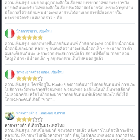
ความเห็นสรุป: ผมขออนุญาตลงลึกในเรื่องของบรรยากาศของพระราชวัง
บางปะอินนะครับ ไม่ขอลงลึกในเรื่องประวัติศาสตร์มากนัก เพราะถ้าทุกท่าน
มีโอกาสได้ไปเยี่ยมชมน่าจะพอหาอ่านได้ตามเอกสารที่มีแจกภายใน
พระราชวังครับ แต่เล่าคร่าว ๆ คือ...
น้ำตกวชิรธาร, เชียงใหม่
ความเห็นสรุป: ตลอดทางขึ้นดอยอินทนนท์ ถ้าสังเกตจะพบว่ามีป้ายน้ำตกนั่น
น้ำตกนี่เยอะมาก หลาย ๆ คนคงคิดว่าน่าจะเป็นน้ำตกเล็ก ๆ ซะมากกว่า ตัว
ผมเองก็เช่นกันนะ เพราะจากประสบการณ์แล้ว สถานที่ซึ่งเป็น “ดอย” ส่วน
ใหญ่ ก็มักจะมีน้ำตกเล็ก ๆ อยู่ประปรายเต็มไปหมดอยู่แล้ว...
วัดพระธาตุศรีจอมทอง, เชียงใหม่
ความเห็นสรุป: ใครที่อยู่ใน Route ของการเดินทางไปดอยอินทนนท์ การแวะ
ไปสักการะวัดพระธาตุศรีจอมทอง อ.จอมทอง จ.เชียงใหม่ก็เป็นทางเลือกที่
ไม่เลวนักครับ หรือไม่ก็รอลงมาจากดอยอินทนนท์แล้วค่อยแวะไปก็ยังได้
โดยเฉพาะคนที่เกิดปี “ชวด”...
หาดทรายดำ อ.แหลมงอบ จ.ตราด
หายทรายดำ ที่เดียวในประเทศไทย
ความเห็นสรุป: กลับขึ้นฝั่งมาที่ จังหวัดตราดแล้ว หลังจากไปเที่ยวที่เกาะช้าง
หลายวัน พี่ชายพาไปเที่ยวหาดทรายดำ ที่อยู่ในอำเภอแหลมงอบ อากาศร้อน