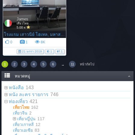
James
เที่ยวไทย
5.00 x
โรงแรม เสาวนีย์ โฮเทล, มหาสารคาม
0
1
8K
21 มกรา 2019
1
1
1
2
3
4
5
6
11
หน้าถัดไป
→
หมวดหมู่
หนังสือ
143
หนัง ละคร รายการ
746
ท่องเที่ยว
421
เที่ยวไทย
162
เที่ยวจีน
2
เที่ยวญี่ปุ่น
117
เที่ยวเกาหลี
12
เที่ยวเอเซีย
83