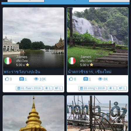
James
James
เที่ยวไทย
เที่ยวไทย
5.00 x
5.00 x
พระราชวังบางปะอิน
น้ำตกวชิรธาร, เชียงใหม่
0
1
10K
0
1
8K
01 กันยา 2019
1
1
20 กรกฎา 2019
1
1