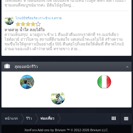
ได้ที่เลยค่ะ ทางเดินสองข้างทางเป็นสะพานไม้ที่นำไปสู่หาดทรายดำ เป็นป่า
ชายเลนที่สมบูรณ์มากค่ะ มีต้นไม้สูงใหญ่...
ไก่แบ้บีชรีสอร์ท เกาะช้าง จ.ตราด
หาดสวย น้ำใส สงบได้ใจ
ความเห็นสรุป: มาอยู่เกาะช้าง 1 คืนแล้วคืนแรกเราพักที่ รร.เมอร์เคียว
ไฮด์อเวย์ อ่าวใบลาน สถานที่ดีงามต่อใจ แต่เล่นน้ำทะเลไม่ได้ สร้างความ
ขมขื่นใจให้ลูกสาวเป็นอย่างยิ่ง 555 คืนต่อไปก็เลยจัดให้เต็มที่ ที่หาดไก่แบ้
อ่านมาเยอะแล้ว เค้าว่าหาดนี้ ทรายขาว สวย...
สุดยอดนักรีวิว
หน้าแรก
รีวิว
ท่องเที่ยว
XenForo Add-ons by Brivium ™ © 2012-2026 Brivium LLC.