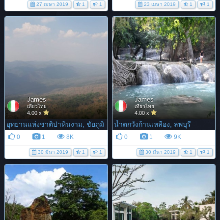
27 เมษา 2019
1
1
23 เมษา 2019
1
1
James
James
เที่ยวไทย
เที่ยวไทย
4.00 x
4.00 x
อุทยานแห่งชาติป่าหินงาม, ชัยภูมิ
น้ำตกวังก้านเหลือง, ลพบุรี
0
1
8K
0
1
9K
30 มีนา 2019
1
1
30 มีนา 2019
1
1