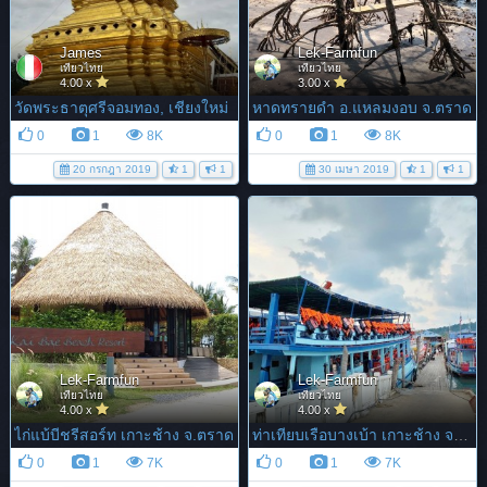
James
Lek-Farmfun
เที่ยวไทย
เที่ยวไทย
4.00 x
3.00 x
วัดพระธาตุศรีจอมทอง, เชียงใหม่
หาดทรายดำ อ.แหลมงอบ จ.ตราด
0
1
8K
0
1
8K
20 กรกฎา 2019
1
1
30 เมษา 2019
1
1
Lek-Farmfun
Lek-Farmfun
เที่ยวไทย
เที่ยวไทย
4.00 x
4.00 x
ไก่แบ้บีชรีสอร์ท เกาะช้าง จ.ตราด
ท่าเทียบเรือบางเบ้า เกาะช้าง จ.ตราด
0
1
7K
0
1
7K