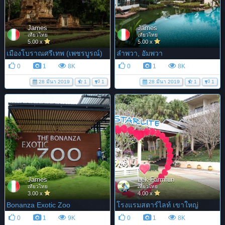
James
James
เที่ยวไทย
เที่ยวไทย
5.00 x
5.00 x
เมืองโบราณศรีเทพ (เพชรบูรณ์)
ลำพวา, อัมพวา
0
1
8K
0
1
8K
28 มีนา 2019
1
1
28 มีนา 2019
1
1
James
Lek-Farmfun
เที่ยวไทย
เที่ยวไทย
3.00 x
4.00 x
Bonanza Exotic Zoo
โรงแรมสตาร์ไลท์ เขาใหญ่
0
1
9K
0
1
8K