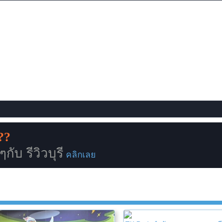
??
ับ รีวิวบุรี
คลิกเลย