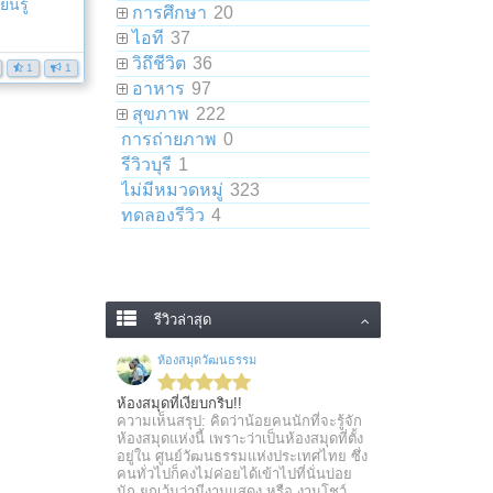
นรู้
การศึกษา
20
ไอที
37
วิถึชีวิต
36
1
1
อาหาร
97
สุขภาพ
222
การถ่ายภาพ
0
รีวิวบุรี
1
ไม่มีหมวดหมู่
323
ทดลองรีวิว
4
รีวิวล่าสุด
ห้องสมุดวัฒนธรรม
ห้องสมุดที่เงียบกริบ!!
ความเห็นสรุป: คิดว่าน้อยคนนักที่จะรู้จัก
ห้องสมุดแห่งนี้ เพราะว่าเป็นห้องสมุดที่ตั้ง
อยู่ใน ศูนย์วัฒนธรรมแห่งประเทศไทย ซึ่ง
คนทั่วไปก็คงไม่ค่อยได้เข้าไปที่นั่นบ่อย
นัก ยกเว้นว่ามีงานแสดง หรือ งานโชว์