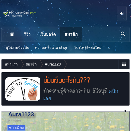
รีวิว
เว็บบอร์ด
สมาชิก
นห
า
ผู้ใช้งานปัจจุบัน
ความเคลื่อนไหวล่าสุด
โปรไฟล์โพสต์ใหม่
...
หน้าแรก
สมาชิก
Aura1123
นี่มันเว็บอะไรกัน???
ทำความรู้จักคร่าวๆกับ รีวิวบุรี
คลิก
เลย
Aura1123
Member
ชาวเมือง