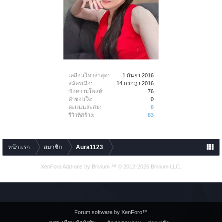
เคลื่อนไหวล่าสุด:
1 กันยา 2016
สมัครเมื่อ:
14 กรกฎา 2016
ข้อความโพสต์:
76
คำชอบใจ:
0
คะแนนสะสม:
6
รีวิวที่สร้าง:
83
หน้าแรก
สมาชิก
Aura1123
XenForo Add-ons by Brivium ™ © 2012-2026 Brivium LLC.
Forum software by XenForo™