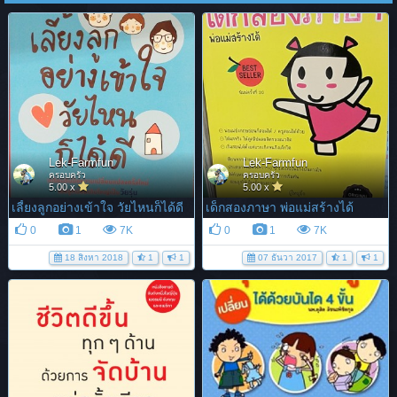
Lek-Farmfun
Lek-Farmfun
ครอบครัว
ครอบครัว
5.00 x
5.00 x
เลี้ยงลูกอย่างเข้าใจ วัยไหนก็ได้ดี
เด็กสองภาษา พ่อแม่สร้างได้
0
1
7K
0
1
7K
18 สิงหา 2018
1
1
07 ธันวา 2017
1
1