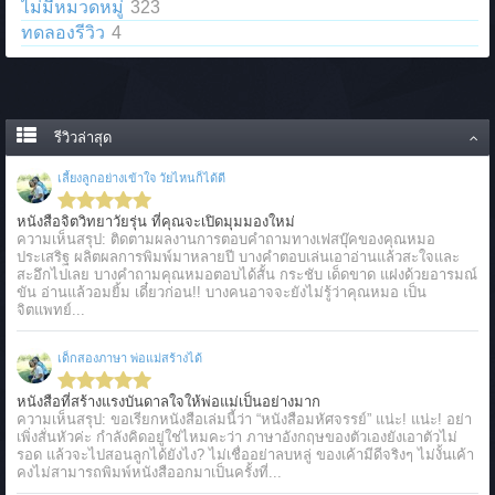
ไม่มีหมวดหมู่
323
ทดลองรีวิว
4
รีวิวล่าสุด
เลี้ยงลูกอย่างเข้าใจ วัยไหนก็ได้ดี
หนังสือจิตวิทยาวัยรุ่น ที่คุณจะเปิดมุมมองใหม่
ความเห็นสรุป: ติดตามผลงานการตอบคำถามทางเฟสบุ๊คของคุณหมอ
ประเสริฐ ผลิตผลการพิมพ์มาหลายปี บางคำตอบเล่นเอาอ่านแล้วสะใจและ
สะอึกไปเลย บางคำถามคุณหมอตอบได้สั้น กระชับ เด็ดขาด แฝงด้วยอารมณ์
ขัน อ่านแล้วอมยิ้ม เดี๋ยวก่อน!! บางคนอาจจะยังไม่รู้ว่าคุณหมอ เป็น
จิตแพทย์...
เด็กสองภาษา พ่อแม่สร้างได้
หนังสือที่สร้างแรงบันดาลใจให้พ่อแม่เป็นอย่างมาก
ความเห็นสรุป: ขอเรียกหนังสือเล่มนี้ว่า “หนังสือมหัศจรรย์” แน่ะ! แน่ะ! อย่า
เพิ่งสั่นหัวค่ะ กำลังคิดอยู่ใช่ไหมคะว่า ภาษาอังกฤษของตัวเองยังเอาตัวไม่
รอด แล้วจะไปสอนลูกได้ยังไง? ไม่เชื่ออย่าลบหลู่ ของเค้ามีดีจริงๆ ไม่งั้นเค้า
คงไม่สามารถพิมพ์หนังสืออกมาเป็นครั้งที่...