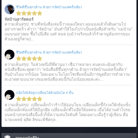
ชีวิตดีขึ้นทุกๆด้าน ด้วยการจัดบ้านแค่ครั้งเดียว
จัดบ้านฮาร์ดคอร์
ความเห็นสรุป: ช่วงที่หนังสือเล่มนี้วางแผงใหม่ๆ ผมมองแล้วก็เดินผ่านไป
อย่างรวดเร็ว คำว่า "จัดบ้าน" มันทำให้โยงไปว่าเป็นหนังสือสำหรับ "แม่บ้าน"
แมนๆอย่างผม ซื้อไปนี่เสีย self หมด (แม้ว่าจริงๆแล้วก็รำคาญห้องรกๆของ
ตัวเองอยู่ก็ตาม)...
ชีวิตดีขึ้นทุกๆด้าน ด้วยการจัดบ้านแค่ครั้งเดียว
ความเห็นสรุป: ในช่วงหนึ่งปีที่ผ่านมา เชื่อว่าหลายๆ คนคงจะคุ้นตากับ
หนังสือชื่อสะดุดตาว่า “หนังสือดีขึ้นทุกๆด้าน ด้วยการจัดบ้านแค่ครั้งเดียว”
กันบ้างไม่มากก็น้อย โดยเฉพาะในโลกโซเชียลนั้นมีการพูดถึงการทำความ
สะอาดตามแนวทางของหนังสือเล่มนี้กันไม่น้อยเลยล่ะค่ะ...
กลุ้มใจนิสัยลูกเปลี่ยนได้ด้วยบันได 4 ขั้น
ความเห็นสรุป: เปลี่ยนเด็กก้าวร้าวให้อ่อนโยน เปลี่ยนเด็กขี้กังวลให้เข้มแข็ง
เปลี่ยนเด็กท้อแท้ให้มีลูกฮึด เปลี่ยนเด็กที่ไม่อึดให้อดทน เมื่อได้อ่านคำโปรย
บนหน้าปกหนังสือนี้แล้วก็มีความสนใจทันที โดยเฉพาะเมื่อรู้ว่าผู้เขียน คือ
นายแพทย์ ดุสิต ลิขนะพิชิตกุล...