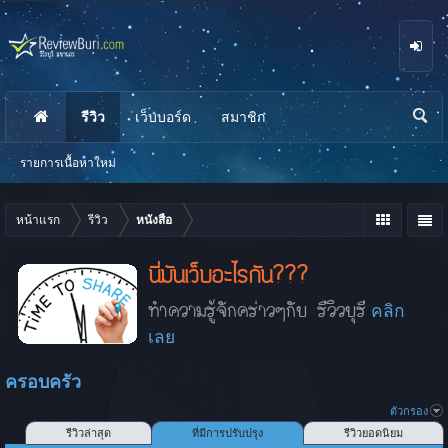
รีวิว
เว็บบอร์ด
สมาชิก
นห
า
รายการเนื้อหาใหม่
หน้าแรก
รีวิว
หนังสือ
นี่มันเว็บอะไรกัน???
ทำความรู้จักคร่าวๆกับ รีวิวบุรี
คลิก
เลย
ครอบครัว
ตัวกรอง
รีวิวล่าสุด
ที่มีการปรับปรุง
รีวิวยอดนิยม